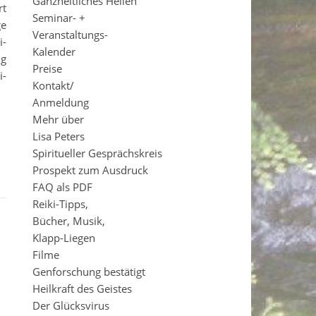
Ganzheitliches Heilen
rt
Seminar- +
ge
Veranstaltungs-
i-
Kalender
ng
Preise
i-
Kontakt/
Anmeldung
Mehr über
Lisa Peters
Spiritueller Gesprächskreis
Prospekt zum Ausdruck
FAQ als PDF
Reiki-Tipps,
Bücher, Musik,
Klapp-Liegen
Filme
Genforschung bestätigt
Heilkraft des Geistes
Der Glücksvirus